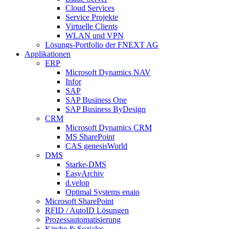
Cloud Services
Service Projekte
Virtuelle Clients
WLAN und VPN
Lösungs-Portfolio der FNEXT AG
Applikationen
ERP
Microsoft Dynamics NAV
Infor
SAP
SAP Business One
SAP Business ByDesign
CRM
Microsoft Dynamics CRM
MS SharePoint
CAS genesisWorld
DMS
Starke-DMS
EasyArchiv
d.velop
Optimal Systems enaio
Microsoft SharePoint
RFID / AutoID Lösungen
Prozessautomatisierung
Kirche & Soziales