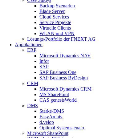
Case Studys
Backup Szenarien
Blade Server
Cloud Services
Service Projekte
Virtuelle Clients
WLAN und VPN
Lösungs-Portfolio der FNEXT AG
Applikationen
ERP
Microsoft Dynamics NAV
Infor
SAP
SAP Business One
SAP Business ByDesign
CRM
Microsoft Dynamics CRM
MS SharePoint
CAS genesisWorld
DMS
Starke-DMS
EasyArchiv
d.velop
Optimal Systems enaio
Microsoft SharePoint