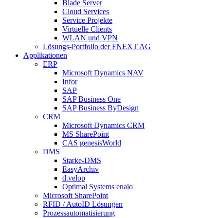
Blade Server
Cloud Services
Service Projekte
Virtuelle Clients
WLAN und VPN
Lösungs-Portfolio der FNEXT AG
Applikationen
ERP
Microsoft Dynamics NAV
Infor
SAP
SAP Business One
SAP Business ByDesign
CRM
Microsoft Dynamics CRM
MS SharePoint
CAS genesisWorld
DMS
Starke-DMS
EasyArchiv
d.velop
Optimal Systems enaio
Microsoft SharePoint
RFID / AutoID Lösungen
Prozessautomatisierung