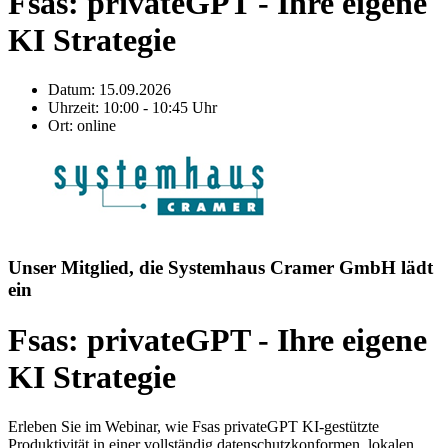
Fsas: privateGPT - Ihre eigene
KI Strategie
Datum:
15.09.2026
Uhrzeit:
10:00 - 10:45 Uhr
Ort:
online
Unser Mitglied, die Systemhaus Cramer GmbH lädt
ein
Fsas: privateGPT - Ihre eigene
KI Strategie
Erleben Sie im Webinar, wie Fsas privateGPT KI‑gestützte
Produktivität in einer vollständig datenschutzkonformen, lokalen