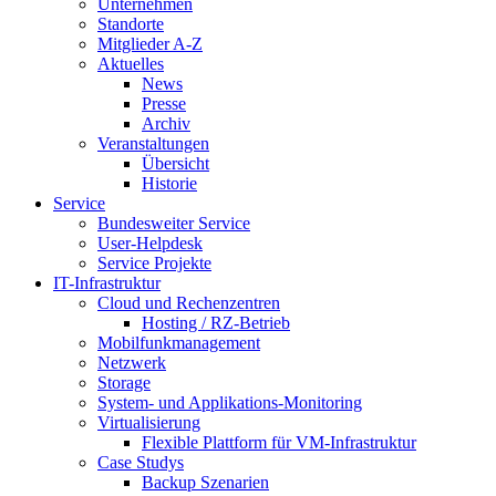
Unternehmen
Standorte
Mitglieder A-Z
Aktuelles
News
Presse
Archiv
Veranstaltungen
Übersicht
Historie
Service
Bundesweiter Service
User-Helpdesk
Service Projekte
IT-Infrastruktur
Cloud und Rechenzentren
Hosting / RZ-Betrieb
Mobilfunkmanagement
Netzwerk
Storage
System- und Applikations-Monitoring
Virtualisierung
Flexible Plattform für VM-Infrastruktur
Case Studys
Backup Szenarien