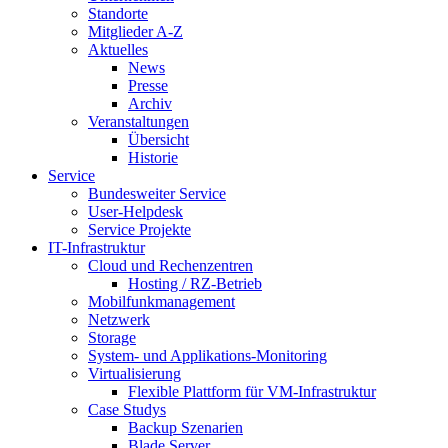
Standorte
Mitglieder A-Z
Aktuelles
News
Presse
Archiv
Veranstaltungen
Übersicht
Historie
Service
Bundesweiter Service
User-Helpdesk
Service Projekte
IT-Infrastruktur
Cloud und Rechenzentren
Hosting / RZ-Betrieb
Mobilfunkmanagement
Netzwerk
Storage
System- und Applikations-Monitoring
Virtualisierung
Flexible Plattform für VM-Infrastruktur
Case Studys
Backup Szenarien
Blade Server