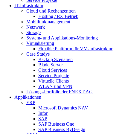
Service Projekte
IT-Infrastruktur
Cloud und Rechenzentren
Hosting / RZ-Betrieb
Mobilfunkmanagement
Netzwerk
Storage
System- und Applikations-Monitoring
Virtualisierung
Flexible Plattform für VM-Infrastruktur
Case Studys
Backup Szenarien
Blade Server
Cloud Services
Service Projekte
Virtuelle Clients
WLAN und VPN
Lösungs-Portfolio der FNEXT AG
Applikationen
ERP
Microsoft Dynamics NAV
Infor
SAP
SAP Business One
SAP Business ByDesign