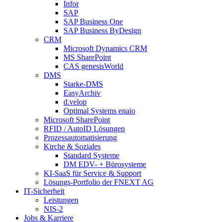
Infor
SAP
SAP Business One
SAP Business ByDesign
CRM
Microsoft Dynamics CRM
MS SharePoint
CAS genesisWorld
DMS
Starke-DMS
EasyArchiv
d.velop
Optimal Systems enaio
Microsoft SharePoint
RFID / AutoID Lösungen
Prozessautomatisierung
Kirche & Soziales
Standard Systeme
DM EDV- + Bürosysteme
KI-SaaS für Service & Support
Lösungs-Portfolio der FNEXT AG
IT-Sicherheit
Leistungen
NIS-2
Jobs & Karriere