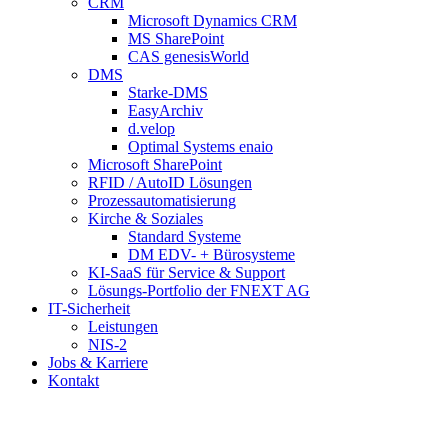
CRM
Microsoft Dynamics CRM
MS SharePoint
CAS genesisWorld
DMS
Starke-DMS
EasyArchiv
d.velop
Optimal Systems enaio
Microsoft SharePoint
RFID / AutoID Lösungen
Prozessautomatisierung
Kirche & Soziales
Standard Systeme
DM EDV- + Bürosysteme
KI-SaaS für Service & Support
Lösungs-Portfolio der FNEXT AG
IT-Sicherheit
Leistungen
NIS-2
Jobs & Karriere
Kontakt