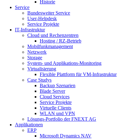
Historie
Service
Bundesweiter Service
User-Helpdesk
Service Projekte
IT-Infrastruktur
Cloud und Rechenzentren
Hosting / RZ-Betrieb
Mobilfunkmanagement
Netzwerk
Storage
System- und Applikations-Monitoring
Virtualisierung
Flexible Plattform für VM-Infrastruktur
Case Studys
Backup Szenarien
Blade Server
Cloud Services
Service Projekte
Virtuelle Clients
WLAN und VPN
Lösungs-Portfolio der FNEXT AG
Applikationen
ERP
Microsoft Dynamics NAV