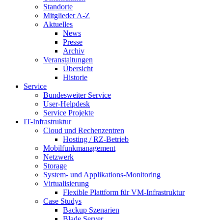
Standorte
Mitglieder A-Z
Aktuelles
News
Presse
Archiv
Veranstaltungen
Übersicht
Historie
Service
Bundesweiter Service
User-Helpdesk
Service Projekte
IT-Infrastruktur
Cloud und Rechenzentren
Hosting / RZ-Betrieb
Mobilfunkmanagement
Netzwerk
Storage
System- und Applikations-Monitoring
Virtualisierung
Flexible Plattform für VM-Infrastruktur
Case Studys
Backup Szenarien
Blade Server