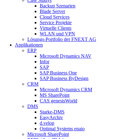
Case Studys
Backup Szenarien
Blade Server
Cloud Services
Service Projekte
Virtuelle Clients
WLAN und VPN
Lösungs-Portfolio der FNEXT AG
Applikationen
ERP
Microsoft Dynamics NAV
Infor
SAP
SAP Business One
SAP Business ByDesign
CRM
Microsoft Dynamics CRM
MS SharePoint
CAS genesisWorld
DMS
Starke-DMS
EasyArchiv
d.velop
Optimal Systems enaio
Microsoft SharePoint