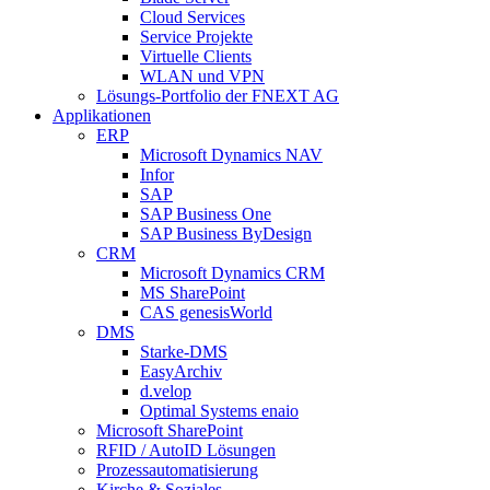
Cloud Services
Service Projekte
Virtuelle Clients
WLAN und VPN
Lösungs-Portfolio der FNEXT AG
Applikationen
ERP
Microsoft Dynamics NAV
Infor
SAP
SAP Business One
SAP Business ByDesign
CRM
Microsoft Dynamics CRM
MS SharePoint
CAS genesisWorld
DMS
Starke-DMS
EasyArchiv
d.velop
Optimal Systems enaio
Microsoft SharePoint
RFID / AutoID Lösungen
Prozessautomatisierung
Kirche & Soziales