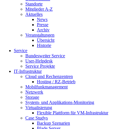
Standorte
Mitglieder A-Z
Aktuelles
News
Presse
Archiv
Veranstaltungen
Übersicht
Historie
Service
Bundesweiter Service
User-Helpdesk
Service Projekte
IT-Infrastruktur
Cloud und Rechenzentren
Hosting / RZ-Betrieb
Mobilfunkmanagement
Netzwerk
Storage
System- und Applikations-Monitoring
Virtualisierung
Flexible Plattform für VM-Infrastruktur
Case Studys
Backup Szenarien
Blade Server