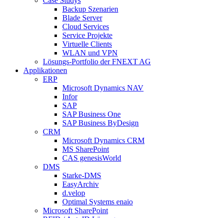
Case Studys
Backup Szenarien
Blade Server
Cloud Services
Service Projekte
Virtuelle Clients
WLAN und VPN
Lösungs-Portfolio der FNEXT AG
Applikationen
ERP
Microsoft Dynamics NAV
Infor
SAP
SAP Business One
SAP Business ByDesign
CRM
Microsoft Dynamics CRM
MS SharePoint
CAS genesisWorld
DMS
Starke-DMS
EasyArchiv
d.velop
Optimal Systems enaio
Microsoft SharePoint