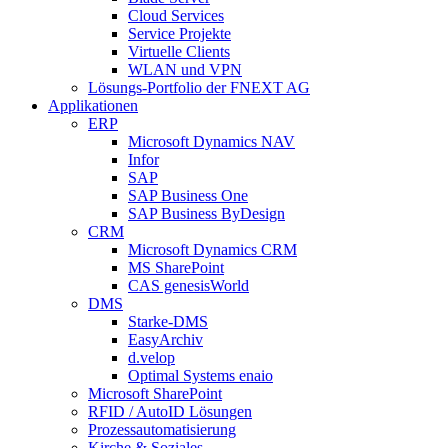
Cloud Services
Service Projekte
Virtuelle Clients
WLAN und VPN
Lösungs-Portfolio der FNEXT AG
Applikationen
ERP
Microsoft Dynamics NAV
Infor
SAP
SAP Business One
SAP Business ByDesign
CRM
Microsoft Dynamics CRM
MS SharePoint
CAS genesisWorld
DMS
Starke-DMS
EasyArchiv
d.velop
Optimal Systems enaio
Microsoft SharePoint
RFID / AutoID Lösungen
Prozessautomatisierung
Kirche & Soziales