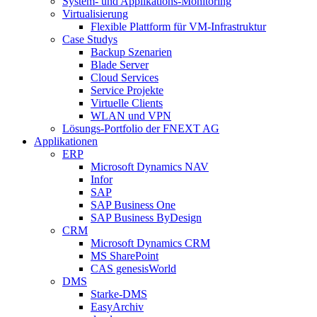
System- und Applikations-Monitoring
Virtualisierung
Flexible Plattform für VM-Infrastruktur
Case Studys
Backup Szenarien
Blade Server
Cloud Services
Service Projekte
Virtuelle Clients
WLAN und VPN
Lösungs-Portfolio der FNEXT AG
Applikationen
ERP
Microsoft Dynamics NAV
Infor
SAP
SAP Business One
SAP Business ByDesign
CRM
Microsoft Dynamics CRM
MS SharePoint
CAS genesisWorld
DMS
Starke-DMS
EasyArchiv