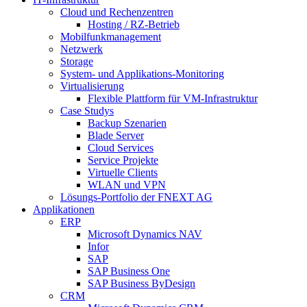
Cloud und Rechenzentren
Hosting / RZ-Betrieb
Mobilfunkmanagement
Netzwerk
Storage
System- und Applikations-Monitoring
Virtualisierung
Flexible Plattform für VM-Infrastruktur
Case Studys
Backup Szenarien
Blade Server
Cloud Services
Service Projekte
Virtuelle Clients
WLAN und VPN
Lösungs-Portfolio der FNEXT AG
Applikationen
ERP
Microsoft Dynamics NAV
Infor
SAP
SAP Business One
SAP Business ByDesign
CRM