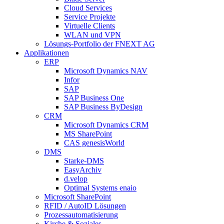
Cloud Services
Service Projekte
Virtuelle Clients
WLAN und VPN
Lösungs-Portfolio der FNEXT AG
Applikationen
ERP
Microsoft Dynamics NAV
Infor
SAP
SAP Business One
SAP Business ByDesign
CRM
Microsoft Dynamics CRM
MS SharePoint
CAS genesisWorld
DMS
Starke-DMS
EasyArchiv
d.velop
Optimal Systems enaio
Microsoft SharePoint
RFID / AutoID Lösungen
Prozessautomatisierung
Kirche & Soziales