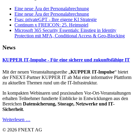
Eine neue Ära der Personalabrechnung
Eine neue Ära der Personalabrechnung
Fsas: privateGPT - Ihre eigene KI Strategie
Continum x FREICON: 25. Heimspiel
Microsoft 365 Security Essentials: Einstieg in Identity
Protection mit MFA, Conditional Access & Geo‑Blocking
News
KUPPER IT-Impulse - Für eine sichere und zukunftsfähige IT
Mit der neuen Veranstaltungsreihe „
KUPPER IT-Impulse
“ bietet
der FNEXT-Partner KUPPER IT ab Mai eine informative Plattform
zu aktuellen Themen rund um die IT-Infrastruktur.
In kompakten Webinaren und praxisnahen Vor-Ort-Veranstaltungen
erhalten Teilnehmer fundierte Einblicke in Entwicklungen aus den
Bereichen
Datensicherung, Storage, Netzwerke und IT-
Sicherheit
.
Weiterlesen …
© 2026 FNEXT AG