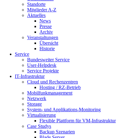
Standorte
Mitglieder A-Z
Aktuelles
News
Presse
Archiv
Veranstaltungen
Übersicht
Historie
Service
Bundesweiter Service
User-Helpdesk
Service Projekte
IT-Infrastruktur
Cloud und Rechenzentren
Hosting / RZ-Betrieb
Mobilfunkmanagement
Netzwerk
Storage
System- und Applikations-Monitoring
Virtualisierung
Flexible Plattform für VM-Infrastruktur
Case Studys
Backup Szenarien
Blade Server