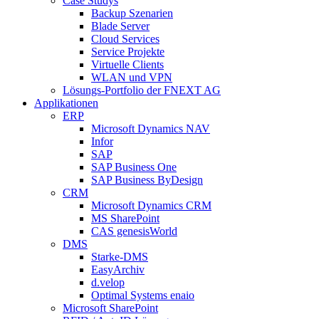
Case Studys
Backup Szenarien
Blade Server
Cloud Services
Service Projekte
Virtuelle Clients
WLAN und VPN
Lösungs-Portfolio der FNEXT AG
Applikationen
ERP
Microsoft Dynamics NAV
Infor
SAP
SAP Business One
SAP Business ByDesign
CRM
Microsoft Dynamics CRM
MS SharePoint
CAS genesisWorld
DMS
Starke-DMS
EasyArchiv
d.velop
Optimal Systems enaio
Microsoft SharePoint