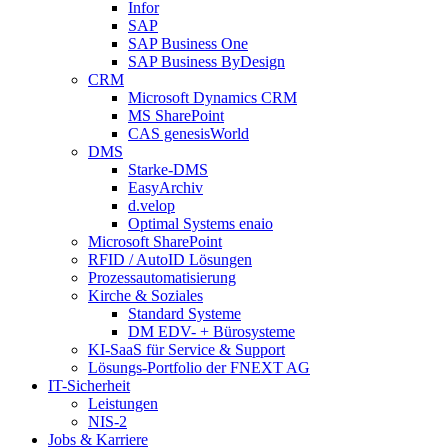
Infor
SAP
SAP Business One
SAP Business ByDesign
CRM
Microsoft Dynamics CRM
MS SharePoint
CAS genesisWorld
DMS
Starke-DMS
EasyArchiv
d.velop
Optimal Systems enaio
Microsoft SharePoint
RFID / AutoID Lösungen
Prozessautomatisierung
Kirche & Soziales
Standard Systeme
DM EDV- + Bürosysteme
KI-SaaS für Service & Support
Lösungs-Portfolio der FNEXT AG
IT-Sicherheit
Leistungen
NIS-2
Jobs & Karriere