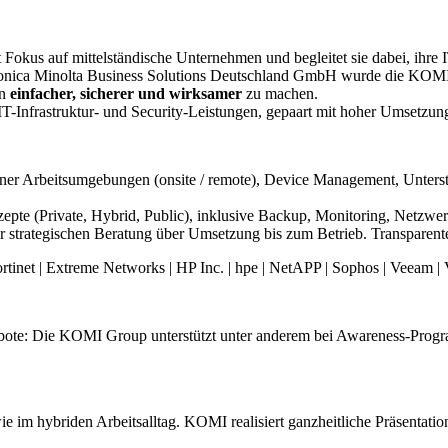
okus auf mittelständische Unternehmen und begleitet sie dabei, ihre IT 
onica Minolta Business Solutions Deutschland GmbH wurde die KOMI Gr
en
einfacher, sicherer und wirksamer
zu machen.
-Infrastruktur- und Security-Leistungen, gepaart mit hoher Umsetzung
rner Arbeitsumgebungen (onsite / remote), Device Management, Unterst
epte (Private, Hybrid, Public), inklusive Backup, Monitoring, Netzwe
er strategischen Beratung über Umsetzung bis zum Betrieb. Transparent
rtinet | Extreme Networks | HP Inc. | hpe | NetAPP | Sophos | Veeam |
bote: Die KOMI Group unterstützt unter anderem bei Awareness-Prog
 im hybriden Arbeitsalltag. KOMI realisiert ganzheitliche Präsentation