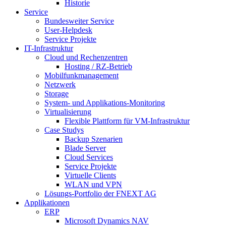
Historie
Service
Bundesweiter Service
User-Helpdesk
Service Projekte
IT-Infrastruktur
Cloud und Rechenzentren
Hosting / RZ-Betrieb
Mobilfunkmanagement
Netzwerk
Storage
System- und Applikations-Monitoring
Virtualisierung
Flexible Plattform für VM-Infrastruktur
Case Studys
Backup Szenarien
Blade Server
Cloud Services
Service Projekte
Virtuelle Clients
WLAN und VPN
Lösungs-Portfolio der FNEXT AG
Applikationen
ERP
Microsoft Dynamics NAV