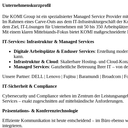
Unternehmenskurzprofil
Die KOMI Group ist ein spezialisierter Managed Service Provider mit F
Im Rahmen eines Carve-Outs aus dem IT-Infrastrukturgeschäft der K
dem Ziel, IT-Lösungen für Unternehmen mit 50 bis 350 Arbeitsplätz
Mit einem klaren Mittelstands-Fokus bietet KOMI maßgeschneiderte IT
IT-Services: Infrastruktur & Managed Services
Digitale Arbeitsplätze & Enduser Services
: Erstellung mode
kann.
Infrastruktur & Cloud
: Skalierbare Hosting- und Cloud-Konz
Managed Services
: Ganzheitliche Betreuung Ihrer IT – von d
Unsere Partner: DELL | Lenovo | Fujitsu | Baramundi | Broadcom | Fo
IT-Sicherheit & Compliance
Cybersecurity und Compliance stehen im Zentrum der Leistungsange
Services – exakt zugeschnitten auf mittelständische Anforderungen.
Präsentations- & Konferenztechnologie
Effiziente Kommunikation ist heute entscheidend – im Büro ebenso wie
integrieren.