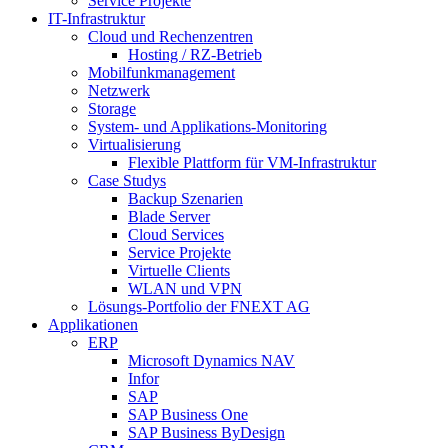
Service Projekte
IT-Infrastruktur
Cloud und Rechenzentren
Hosting / RZ-Betrieb
Mobilfunkmanagement
Netzwerk
Storage
System- und Applikations-Monitoring
Virtualisierung
Flexible Plattform für VM-Infrastruktur
Case Studys
Backup Szenarien
Blade Server
Cloud Services
Service Projekte
Virtuelle Clients
WLAN und VPN
Lösungs-Portfolio der FNEXT AG
Applikationen
ERP
Microsoft Dynamics NAV
Infor
SAP
SAP Business One
SAP Business ByDesign