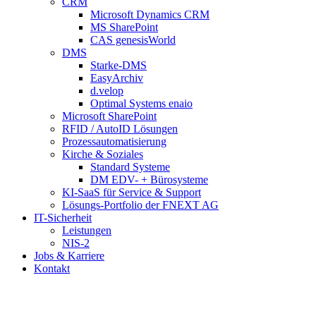
CRM
Microsoft Dynamics CRM
MS SharePoint
CAS genesisWorld
DMS
Starke-DMS
EasyArchiv
d.velop
Optimal Systems enaio
Microsoft SharePoint
RFID / AutoID Lösungen
Prozessautomatisierung
Kirche & Soziales
Standard Systeme
DM EDV- + Bürosysteme
KI-SaaS für Service & Support
Lösungs-Portfolio der FNEXT AG
IT-Sicherheit
Leistungen
NIS-2
Jobs & Karriere
Kontakt