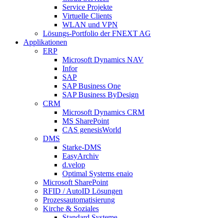
Service Projekte
Virtuelle Clients
WLAN und VPN
Lösungs-Portfolio der FNEXT AG
Applikationen
ERP
Microsoft Dynamics NAV
Infor
SAP
SAP Business One
SAP Business ByDesign
CRM
Microsoft Dynamics CRM
MS SharePoint
CAS genesisWorld
DMS
Starke-DMS
EasyArchiv
d.velop
Optimal Systems enaio
Microsoft SharePoint
RFID / AutoID Lösungen
Prozessautomatisierung
Kirche & Soziales
Standard Systeme