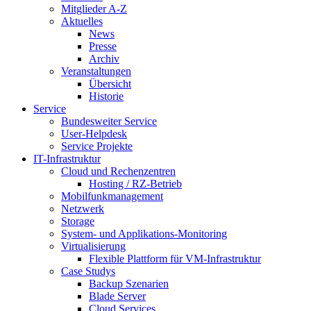
Mitglieder A-Z
Aktuelles
News
Presse
Archiv
Veranstaltungen
Übersicht
Historie
Service
Bundesweiter Service
User-Helpdesk
Service Projekte
IT-Infrastruktur
Cloud und Rechenzentren
Hosting / RZ-Betrieb
Mobilfunkmanagement
Netzwerk
Storage
System- und Applikations-Monitoring
Virtualisierung
Flexible Plattform für VM-Infrastruktur
Case Studys
Backup Szenarien
Blade Server
Cloud Services