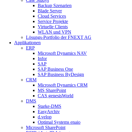
Case Studys
Backup Szenarien
Blade Server
Cloud Services
Service Projekte
Virtuelle Clients
WLAN und VPN
Lösungs-Portfolio der FNEXT AG
Applikationen
ERP
Microsoft Dynamics NAV
Infor
SAP
SAP Business One
SAP Business ByDesign
CRM
Microsoft Dynamics CRM
MS SharePoint
CAS genesisWorld
DMS
Starke-DMS
EasyArchiv
d.velop
Optimal Systems enaio
Microsoft SharePoint