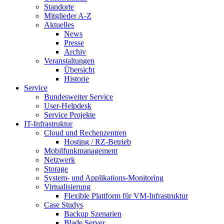
Standorte
Mitglieder A-Z
Aktuelles
News
Presse
Archiv
Veranstaltungen
Übersicht
Historie
Service
Bundesweiter Service
User-Helpdesk
Service Projekte
IT-Infrastruktur
Cloud und Rechenzentren
Hosting / RZ-Betrieb
Mobilfunkmanagement
Netzwerk
Storage
System- und Applikations-Monitoring
Virtualisierung
Flexible Plattform für VM-Infrastruktur
Case Studys
Backup Szenarien
Blade Server