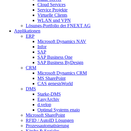
Cloud Services
Service Projekte
Virtuelle Clients
WLAN und VPN
Lösungs-Portfolio der FNEXT AG
Applikationen
ERP
Microsoft Dynamics NAV
Infor
SAP
SAP Business One
SAP Business ByDesign
CRM
Microsoft Dynamics CRM
MS SharePoint
CAS genesisWorld
DMS
Starke-DMS
EasyArchiv
d.velop
Optimal Systems enaio
Microsoft SharePoint
RFID / AutoID Lösungen
Prozessautomatisierung
Kirche & Soziales