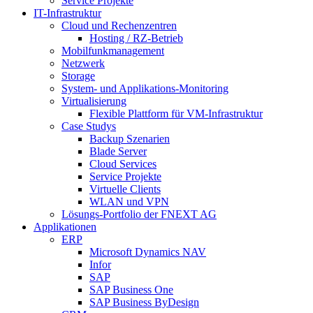
Service Projekte
IT-Infrastruktur
Cloud und Rechenzentren
Hosting / RZ-Betrieb
Mobilfunkmanagement
Netzwerk
Storage
System- und Applikations-Monitoring
Virtualisierung
Flexible Plattform für VM-Infrastruktur
Case Studys
Backup Szenarien
Blade Server
Cloud Services
Service Projekte
Virtuelle Clients
WLAN und VPN
Lösungs-Portfolio der FNEXT AG
Applikationen
ERP
Microsoft Dynamics NAV
Infor
SAP
SAP Business One
SAP Business ByDesign