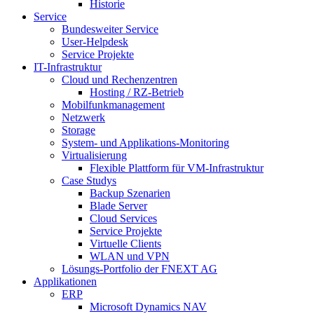
Historie
Service
Bundesweiter Service
User-Helpdesk
Service Projekte
IT-Infrastruktur
Cloud und Rechenzentren
Hosting / RZ-Betrieb
Mobilfunkmanagement
Netzwerk
Storage
System- und Applikations-Monitoring
Virtualisierung
Flexible Plattform für VM-Infrastruktur
Case Studys
Backup Szenarien
Blade Server
Cloud Services
Service Projekte
Virtuelle Clients
WLAN und VPN
Lösungs-Portfolio der FNEXT AG
Applikationen
ERP
Microsoft Dynamics NAV