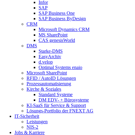
Infor
SAP
SAP Business One
SAP Business ByDesign
CRM
Microsoft Dynamics CRM
MS SharePoint
CAS genesisWorld
DMS
Starke-DMS
EasyArchiv
d.velop
Optimal Systems enaio
Microsoft SharePoint
RFID / AutoID Lösungen
Prozessautomatisierung
Kirche & Soziales
Standard Systeme
DM EDV- + Bürosysteme
KI-SaaS für Service & Support
Lösungs-Portfolio der FNEXT AG
IT-Sicherheit
Leistungen
NIS-2
Jobs & Karriere