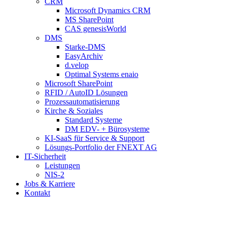
CRM
Microsoft Dynamics CRM
MS SharePoint
CAS genesisWorld
DMS
Starke-DMS
EasyArchiv
d.velop
Optimal Systems enaio
Microsoft SharePoint
RFID / AutoID Lösungen
Prozessautomatisierung
Kirche & Soziales
Standard Systeme
DM EDV- + Bürosysteme
KI-SaaS für Service & Support
Lösungs-Portfolio der FNEXT AG
IT-Sicherheit
Leistungen
NIS-2
Jobs & Karriere
Kontakt