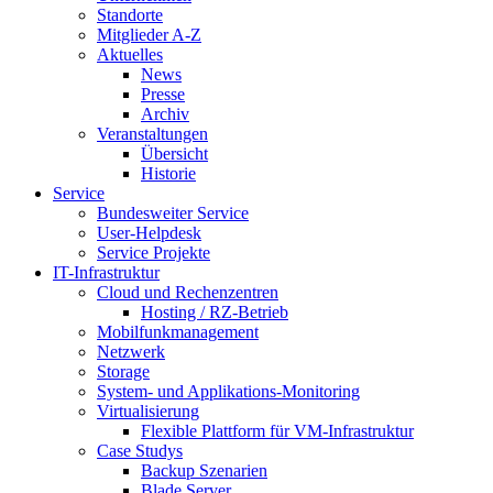
Standorte
Mitglieder A-Z
Aktuelles
News
Presse
Archiv
Veranstaltungen
Übersicht
Historie
Service
Bundesweiter Service
User-Helpdesk
Service Projekte
IT-Infrastruktur
Cloud und Rechenzentren
Hosting / RZ-Betrieb
Mobilfunkmanagement
Netzwerk
Storage
System- und Applikations-Monitoring
Virtualisierung
Flexible Plattform für VM-Infrastruktur
Case Studys
Backup Szenarien
Blade Server