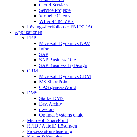
Cloud Services
Service Projekte
Virtuelle Clients
WLAN und VPN
Lösungs-Portfolio der FNEXT AG
Applikationen
ERP
Microsoft Dynamics NAV
Infor
SAP
SAP Business One
SAP Business ByDesign
CRM
Microsoft Dynamics CRM
MS SharePoint
CAS genesisWorld
DMS
Starke-DMS
EasyArchiv
d.velop
Optimal Systems enaio
Microsoft SharePoint
RFID / AutoID Lösungen
Prozessautomatisierung
Kirche & Soziales