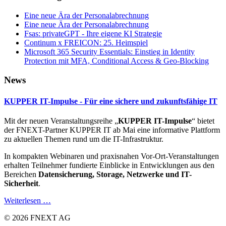
Eine neue Ära der Personalabrechnung
Eine neue Ära der Personalabrechnung
Fsas: privateGPT - Ihre eigene KI Strategie
Continum x FREICON: 25. Heimspiel
Microsoft 365 Security Essentials: Einstieg in Identity
Protection mit MFA, Conditional Access & Geo‑Blocking
News
KUPPER IT-Impulse - Für eine sichere und zukunftsfähige IT
Mit der neuen Veranstaltungsreihe „
KUPPER IT-Impulse
“ bietet
der FNEXT-Partner KUPPER IT ab Mai eine informative Plattform
zu aktuellen Themen rund um die IT-Infrastruktur.
In kompakten Webinaren und praxisnahen Vor-Ort-Veranstaltungen
erhalten Teilnehmer fundierte Einblicke in Entwicklungen aus den
Bereichen
Datensicherung, Storage, Netzwerke und IT-
Sicherheit
.
Weiterlesen …
© 2026 FNEXT AG