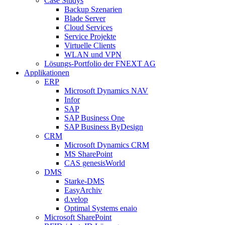
Case Studys
Backup Szenarien
Blade Server
Cloud Services
Service Projekte
Virtuelle Clients
WLAN und VPN
Lösungs-Portfolio der FNEXT AG
Applikationen
ERP
Microsoft Dynamics NAV
Infor
SAP
SAP Business One
SAP Business ByDesign
CRM
Microsoft Dynamics CRM
MS SharePoint
CAS genesisWorld
DMS
Starke-DMS
EasyArchiv
d.velop
Optimal Systems enaio
Microsoft SharePoint