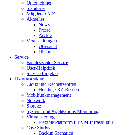
Unternehmen
Standorte
Mitglieder A-Z
Aktuelles
News
Presse
Archiv
Veranstaltungen
Übersicht
Historie
Service
Bundesweiter Service
User-Helpdesk
Service Projekte
IT-Infrastruktur
Cloud und Rechenzentren
Hosting / RZ-Betrieb
Mobilfunkmanagement
Netzwerk
Storage
System- und Applikations-Monitoring
Virtualisierung
Flexible Plattform für VM-Infrastruktur
Case Studys
Backup Szenarien