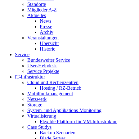
Standorte
Mitglieder A-Z
Aktuelles
News
Presse
Archiv
Veranstaltungen
Übersicht
Historie
Service
Bundesweiter Service
User-Helpdesk
Service Projekte
IT-Infrastruktur
Cloud und Rechenzentren
Hosting / RZ-Betrieb
Mobilfunkmanagement
Netzwerk
Storage
System- und Applikations-Monitoring
Virtualisierung
Flexible Plattform für VM-Infrastruktur
Case Studys
Backup Szenarien
Blade Server