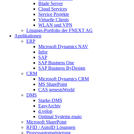
Blade Server
Cloud Services
Service Projekte
Virtuelle Clients
WLAN und VPN
Lösungs-Portfolio der FNEXT AG
Applikationen
ERP
Microsoft Dynamics NAV
Infor
SAP
SAP Business One
SAP Business ByDesign
CRM
Microsoft Dynamics CRM
MS SharePoint
CAS genesisWorld
DMS
Starke-DMS
EasyArchiv
d.velop
Optimal Systems enaio
Microsoft SharePoint
RFID / AutoID Lösungen
Prozessautomatisierung