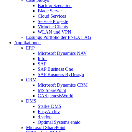
Case Studys
Backup Szenarien
Blade Server
Cloud Services
Service Projekte
Virtuelle Clients
WLAN und VPN
Lösungs-Portfolio der FNEXT AG
Applikationen
ERP
Microsoft Dynamics NAV
Infor
SAP
SAP Business One
SAP Business ByDesign
CRM
Microsoft Dynamics CRM
MS SharePoint
CAS genesisWorld
DMS
Starke-DMS
EasyArchiv
d.velop
Optimal Systems enaio
Microsoft SharePoint