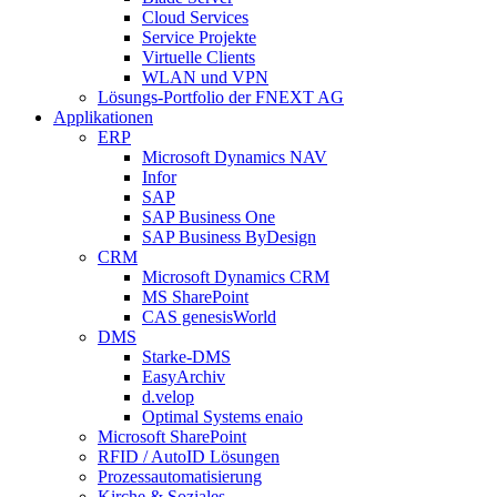
Cloud Services
Service Projekte
Virtuelle Clients
WLAN und VPN
Lösungs-Portfolio der FNEXT AG
Applikationen
ERP
Microsoft Dynamics NAV
Infor
SAP
SAP Business One
SAP Business ByDesign
CRM
Microsoft Dynamics CRM
MS SharePoint
CAS genesisWorld
DMS
Starke-DMS
EasyArchiv
d.velop
Optimal Systems enaio
Microsoft SharePoint
RFID / AutoID Lösungen
Prozessautomatisierung
Kirche & Soziales