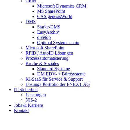
CRM
Microsoft Dynamics CRM
MS SharePoint
CAS genesisWorld
DMS
Starke-DMS
EasyArchiv
d.velop
Optimal Systems enaio
Microsoft SharePoint
RFID / AutoID Lösungen
Prozessautomatisierung
Kirche & Soziales
Standard Systeme
DM EDV- + Bürosysteme
KI-SaaS für Service & Support
Lösungs-Portfolio der FNEXT AG
IT-Sicherheit
Leistungen
NIS-2
Jobs & Karriere
Kontakt