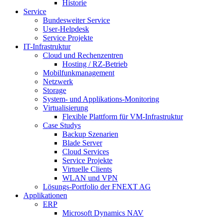
Historie
Service
Bundesweiter Service
User-Helpdesk
Service Projekte
IT-Infrastruktur
Cloud und Rechenzentren
Hosting / RZ-Betrieb
Mobilfunkmanagement
Netzwerk
Storage
System- und Applikations-Monitoring
Virtualisierung
Flexible Plattform für VM-Infrastruktur
Case Studys
Backup Szenarien
Blade Server
Cloud Services
Service Projekte
Virtuelle Clients
WLAN und VPN
Lösungs-Portfolio der FNEXT AG
Applikationen
ERP
Microsoft Dynamics NAV