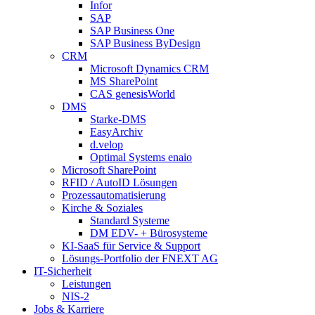
Infor
SAP
SAP Business One
SAP Business ByDesign
CRM
Microsoft Dynamics CRM
MS SharePoint
CAS genesisWorld
DMS
Starke-DMS
EasyArchiv
d.velop
Optimal Systems enaio
Microsoft SharePoint
RFID / AutoID Lösungen
Prozessautomatisierung
Kirche & Soziales
Standard Systeme
DM EDV- + Bürosysteme
KI-SaaS für Service & Support
Lösungs-Portfolio der FNEXT AG
IT-Sicherheit
Leistungen
NIS-2
Jobs & Karriere