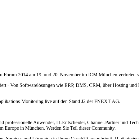
su Forum 2014 am 19. und 20. November im ICM München vertreten s
tiert - Von Softwarelösungen wie ERP, DMS, CRM, über Hosting und
plikations-Monitoring live auf den Stand J2 der FNEXT AG.
ind professionelle Anwender, IT-Entscheider, Channel-Partner und Techn
rum Europe in München. Werden Sie Teil dieser Community.
en, Services und Lösungen in Ihrem Geschäft voranbringt. IT-Strategen