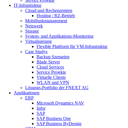
Service Projekte
IT-Infrastruktur
Cloud und Rechenzentren
Hosting / RZ-Betrieb
Mobilfunkmanagement
Netzwerk
Storage
System- und Applikations-Monitoring
Virtualisierung
Flexible Plattform für VM-Infrastruktur
Case Studys
Backup Szenarien
Blade Server
Cloud Services
Service Projekte
Virtuelle Clients
WLAN und VPN
Lösungs-Portfolio der FNEXT AG
Applikationen
ERP
Microsoft Dynamics NAV
Infor
SAP
SAP Business One
SAP Business ByDesign